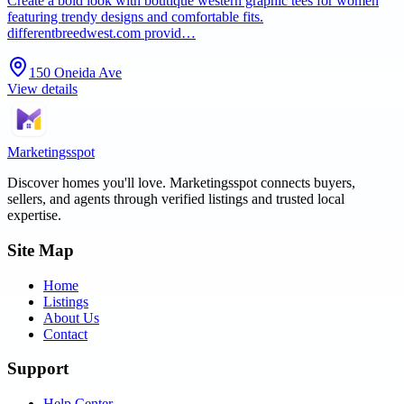
Create a bold look with boutique western graphic tees for women
featuring trendy designs and comfortable fits.
differentbreedwest.com provid…
150 Oneida Ave
View details
Marketingsspot
Discover homes you'll love.
Marketingsspot
connects buyers,
sellers, and agents through verified listings and trusted local
expertise.
Site Map
Home
Listings
About Us
Contact
Support
Help Center