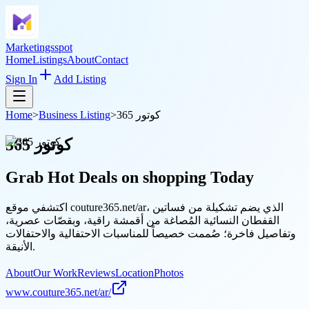
Marketingsspot
Home
Listings
About
Contact
Sign In
Add Listing
Home
>
Business Listing
>
كوتور 365
كوتور 365
Grab Hot Deals on
shopping
Today
اكتشفي موقع couture365.net/ar، الذي يضم تشكيلة من فساتين
القفطان النسائية المُصاغة من أقمشة راقية، وبقصّات عصرية،
وتفاصيل فاخرة؛ صُممت خصيصاً للمناسبات الاحتفالية والاحتفالات
الأنيقة.
About
Our Work
Reviews
Location
Photos
www.couture365.net/ar/