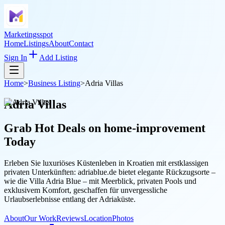
Marketingsspot
Home
Listings
About
Contact
Sign In
Add Listing
Home
>
Business Listing
>
Adria Villas
Adria Villas
Grab Hot Deals on
home-improvement
Today
Erleben Sie luxuriöses Küstenleben in Kroatien mit erstklassigen
privaten Unterkünften: adriablue.de bietet elegante Rückzugsorte –
wie die Villa Adria Blue – mit Meerblick, privaten Pools und
exklusivem Komfort, geschaffen für unvergessliche
Urlaubserlebnisse entlang der Adriaküste.
About
Our Work
Reviews
Location
Photos