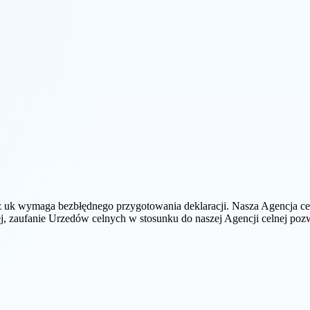
ia z uk wymaga bezbłędnego przygotowania deklaracji. Nasza Agencja c
ej, zaufanie Urzedów celnych w stosunku do naszej Agencji celnej p