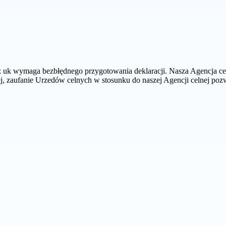
ia z uk wymaga bezbłędnego przygotowania deklaracji. Nasza Agencja c
ej, zaufanie Urzedów celnych w stosunku do naszej Agencji celnej p