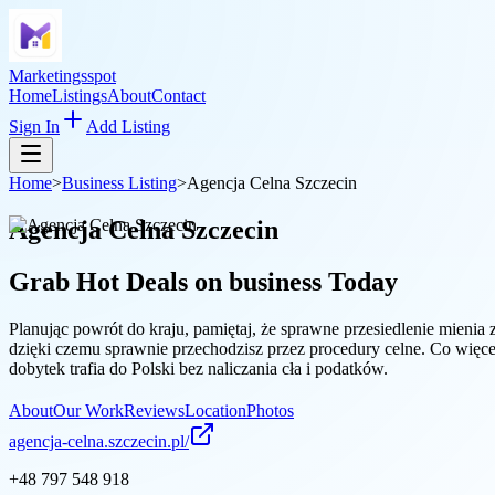
Marketingsspot
Home
Listings
About
Contact
Sign In
Add Listing
Home
>
Business Listing
>
Agencja Celna Szczecin
Agencja Celna Szczecin
Grab Hot Deals on
business
Today
Planując powrót do kraju, pamiętaj, że sprawne przesiedlenie mien
dzięki czemu sprawnie przechodzisz przez procedury celne. Co więc
dobytek trafia do Polski bez naliczania cła i podatków.
About
Our Work
Reviews
Location
Photos
agencja-celna.szczecin.pl/
+48 797 548 918