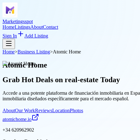
Marketingsspot
Home
Listings
About
Contact
Sign In
Add Listing
Home
>
Business Listing
>
Atomic Home
Atomic Home
Grab Hot Deals on
real-estate
Today
Accede a una potente plataforma de financiación inmobiliaria en Espa
inmobiliaria diseñados específicamente para el mercado español.
About
Our Work
Reviews
Location
Photos
atomichome.io
+34 620962902