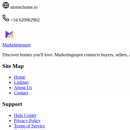
atomichome.io
+34 620962902
Marketingsspot
Discover homes you'll love.
Marketingsspot
connects buyers, sellers, 
Site Map
Home
Listings
About Us
Contact
Support
Help Center
Privacy Policy
Terms of Service