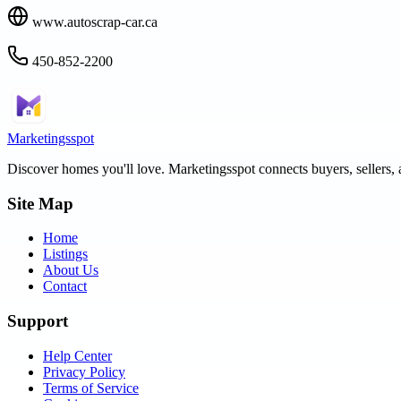
www.autoscrap-car.ca
450-852-2200
Marketingsspot
Discover homes you'll love.
Marketingsspot
connects buyers, sellers, 
Site Map
Home
Listings
About Us
Contact
Support
Help Center
Privacy Policy
Terms of Service