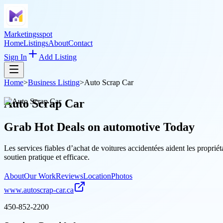
Marketingsspot
Home
Listings
About
Contact
Sign In
Add Listing
Home
>
Business Listing
>
Auto Scrap Car
Auto Scrap Car
Grab Hot Deals on
automotive
Today
Les services fiables d’achat de voitures accidentées aident les propriét
soutien pratique et efficace.
About
Our Work
Reviews
Location
Photos
www.autoscrap-car.ca
450-852-2200