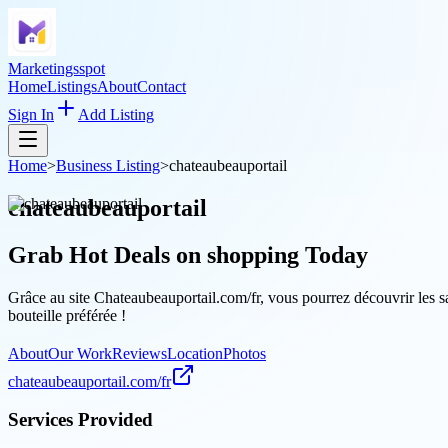
Marketingsspot
Home
Listings
About
Contact
Sign In
Add Listing
Home
>
Business Listing
>
chateaubeauportail
chateaubeauportail
Grab Hot Deals on
shopping
Today
Grâce au site Chateaubeauportail.com/fr, vous pourrez découvrir les s
bouteille préférée !
About
Our Work
Reviews
Location
Photos
chateaubeauportail.com/fr
Services Provided