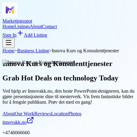
Marketingsspot
Home
Listings
About
Contact
Sign In
Add Listing
Home
>
Business Listing
>
Innova Kurs og Konsulenttjenester
Innova Kurs og Konsulenttjenester
Grab Hot Deals on
technology
Today
Ved hjelp av Innovakk.no, den beste PowerPoint-designeren, kan du
gjøre presentasjonene dine til mesterverk. Vis frem fantastiske bilder
for å fengsle publikum. Prøv det med en gang!
About
Our Work
Reviews
Location
Photos
innovakk.no
+4746066660