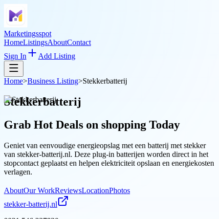
Marketingsspot
Home
Listings
About
Contact
Sign In
Add Listing
Home
>
Business Listing
>
Stekkerbatterij
Stekkerbatterij
Grab Hot Deals on
shopping
Today
Geniet van eenvoudige energieopslag met een batterij met stekker
van stekker-batterij.nl. Deze plug-in batterijen worden direct in het
stopcontact geplaatst en helpen elektriciteit opslaan en energiekosten
verlagen.
About
Our Work
Reviews
Location
Photos
stekker-batterij.nl