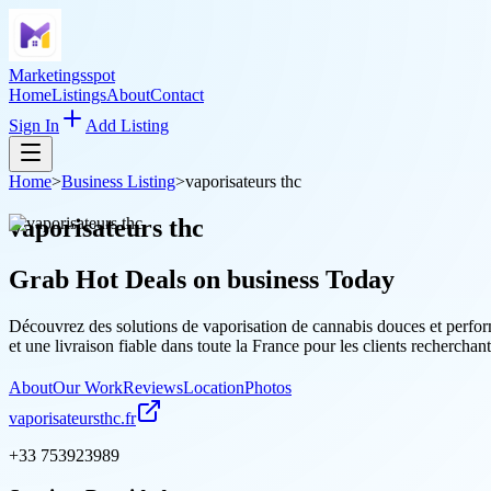
Marketingsspot
Home
Listings
About
Contact
Sign In
Add Listing
Home
>
Business Listing
>
vaporisateurs thc
vaporisateurs thc
Grab Hot Deals on
business
Today
Découvrez des solutions de vaporisation de cannabis douces et perfo
et une livraison fiable dans toute la France pour les clients recherchan
About
Our Work
Reviews
Location
Photos
vaporisateursthc.fr
+33 753923989