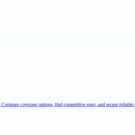
 Compare coverage options, find competitive rates, and secure reliabl