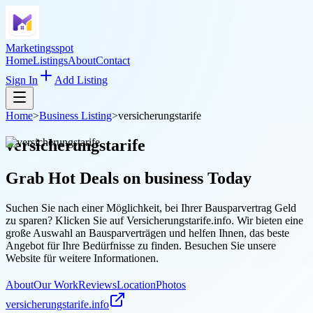
Marketingsspot
Home
Listings
About
Contact
Sign In
Add Listing
Home
>
Business Listing
>
versicherungstarife
versicherungstarife
Grab Hot Deals on
business
Today
Suchen Sie nach einer Möglichkeit, bei Ihrer Bausparvertrag Geld
zu sparen? Klicken Sie auf Versicherungstarife.info. Wir bieten eine
große Auswahl an Bausparverträgen und helfen Ihnen, das beste
Angebot für Ihre Bedürfnisse zu finden. Besuchen Sie unsere
Website für weitere Informationen.
About
Our Work
Reviews
Location
Photos
versicherungstarife.info