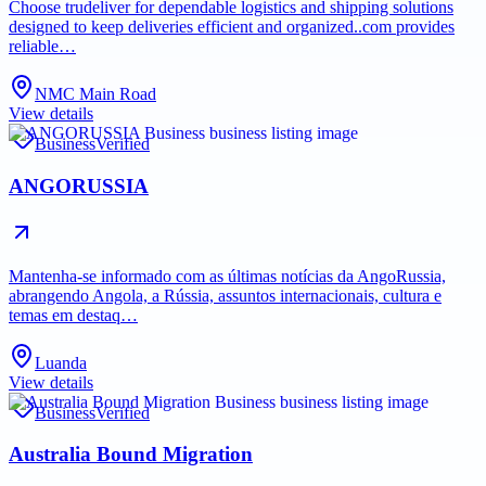
Choose trudeliver for dependable logistics and shipping solutions
designed to keep deliveries efficient and organized..com provides
reliable…
NMC Main Road
View details
Business
Verified
ANGORUSSIA
Mantenha-se informado com as últimas notícias da AngoRussia,
abrangendo Angola, a Rússia, assuntos internacionais, cultura e
temas em destaq…
Luanda
View details
Business
Verified
Australia Bound Migration