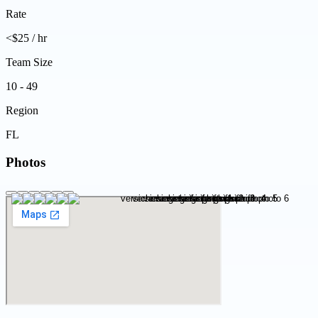
Rate
<$25 / hr
Team Size
10 - 49
Region
FL
Photos